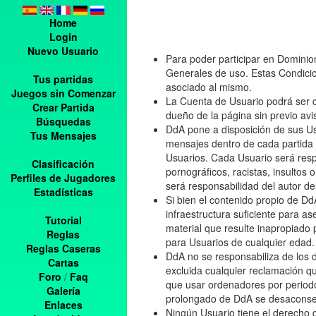
Home
Login
Nuevo Usuario
Para poder participar en Dominio
Generales de uso. Estas Condicio
Tus partidas
asociado al mismo.
Juegos sin Comenzar
La Cuenta de Usuario podrá ser c
Crear Partida
dueño de la página sin previo avis
Búsquedas
DdA pone a disposición de sus Us
Tus Mensajes
mensajes dentro de cada partida y 
Usuarios. Cada Usuario será resp
Clasificación
pornográficos, racistas, insultos
Perfiles de Jugadores
será responsabilidad del autor d
Estadísticas
Si bien el contenido propio de D
infraestructura suficiente para a
Tutorial
material que resulte inapropiado 
Reglas
para Usuarios de cualquier edad.
Reglas Caseras
DdA no se responsabiliza de los 
Cartas
excluida cualquier reclamación qu
Foro
/
Faq
que usar ordenadores por periodo
Galería
prolongado de DdA se desaconsej
Enlaces
Ningún Usuario tiene el derecho 