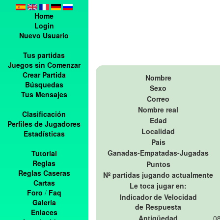
Home
Login
Nuevo Usuario
Tus partidas
Juegos sin Comenzar
Crear Partida
Nombre
Búsquedas
Sexo
Tus Mensajes
Correo
Nombre real
Clasificación
Edad
Perfiles de Jugadores
Localidad
Estadísticas
Pais
Ganadas-Empatadas-Jugadas
Tutorial
Reglas
Puntos
Reglas Caseras
Nº partidas jugando actualmente
Cartas
Le toca jugar en:
Foro
/
Faq
Indicador de Velocidad
Galería
de Respuesta
Enlaces
Antigüedad
08