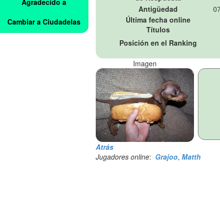
Agradecido a
Antigüedad
07
Última fecha online
Cambiar a Ciudadelas
Títulos
Posición en el Ranking
Imagen
Atrás
Jugadores online
:
Grajoo
,
Matth