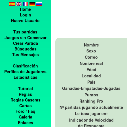
Home
Login
Nuevo Usuario
Tus partidas
Juegos sin Comenzar
Crear Partida
Nombre
Búsquedas
Sexo
Tus Mensajes
Correo
Nombre real
Clasificación
Edad
Perfiles de Jugadores
Localidad
Estadísticas
Pais
Ganadas-Empatadas-Jugadas
Tutorial
Reglas
Puntos
Reglas Caseras
Ranking Pro
Cartas
Nº partidas jugando actualmente
Foro
/
Faq
Le toca jugar en:
Galería
Indicador de Velocidad
Enlaces
de Respuesta