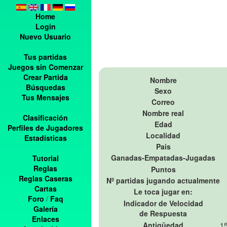
Home
Login
Nuevo Usuario
Tus partidas
Juegos sin Comenzar
Crear Partida
Nombre
Búsquedas
Sexo
Tus Mensajes
Correo
Nombre real
Clasificación
Edad
Perfiles de Jugadores
Localidad
Estadísticas
Pais
Ganadas-Empatadas-Jugadas
Tutorial
Reglas
Puntos
Reglas Caseras
Nº partidas jugando actualmente
Cartas
Le toca jugar en:
Foro
/
Faq
Indicador de Velocidad
Galería
de Respuesta
Enlaces
Antigüedad
15