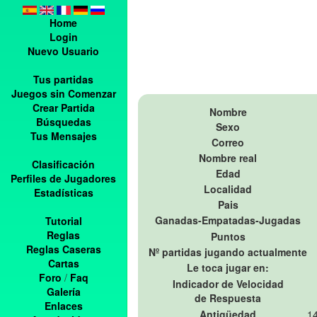
Home
Login
Nuevo Usuario
Tus partidas
Juegos sin Comenzar
Crear Partida
Nombre
Búsquedas
Sexo
Tus Mensajes
Correo
Nombre real
Clasificación
Edad
Perfiles de Jugadores
Localidad
Estadísticas
Pais
Ganadas-Empatadas-Jugadas
Tutorial
Reglas
Puntos
Reglas Caseras
Nº partidas jugando actualmente
Cartas
Le toca jugar en:
Foro
/
Faq
Indicador de Velocidad
Galería
de Respuesta
Enlaces
Antigüedad
14