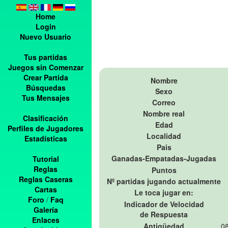
Home
Login
Nuevo Usuario
Tus partidas
Juegos sin Comenzar
Crear Partida
Nombre
Búsquedas
Sexo
Tus Mensajes
Correo
Nombre real
Clasificación
Edad
Perfiles de Jugadores
Localidad
Estadísticas
Pais
Ganadas-Empatadas-Jugadas
Tutorial
Reglas
Puntos
Reglas Caseras
Nº partidas jugando actualmente
Cartas
Le toca jugar en:
Foro
/
Faq
Indicador de Velocidad
Galería
de Respuesta
Enlaces
Antigüedad
08