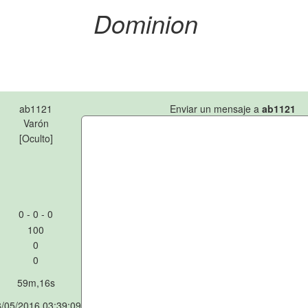
Dominion
ab1121
Enviar un mensaje a
ab1121
Varón
[Oculto]
0 - 0 - 0
100
0
0
59m,16s
/05/2016 03:39:09