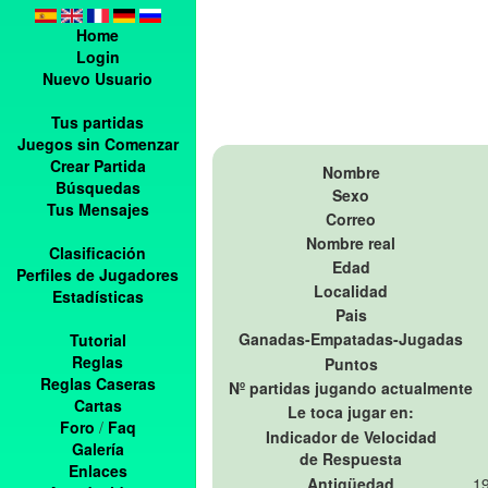
Home
Login
Nuevo Usuario
Tus partidas
Juegos sin Comenzar
Crear Partida
Nombre
Búsquedas
Sexo
Tus Mensajes
Correo
Nombre real
Clasificación
Edad
Perfiles de Jugadores
Localidad
Estadísticas
Pais
Ganadas-Empatadas-Jugadas
Tutorial
Reglas
Puntos
Reglas Caseras
Nº partidas jugando actualmente
Cartas
Le toca jugar en:
Foro
/
Faq
Indicador de Velocidad
Galería
de Respuesta
Enlaces
Antigüedad
19