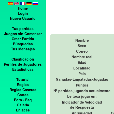
Home
Login
Nuevo Usuario
Tus partidas
Juegos sin Comenzar
Crear Partida
Nombre
Búsquedas
Sexo
Tus Mensajes
Correo
Nombre real
Clasificación
Edad
Perfiles de Jugadores
Localidad
Estadísticas
Pais
Ganadas-Empatadas-Jugadas
Tutorial
Reglas
Puntos
Reglas Caseras
Nº partidas jugando actualmente
Cartas
Le toca jugar en:
Foro
/
Faq
Indicador de Velocidad
Galería
de Respuesta
Enlaces
Antigüedad
19