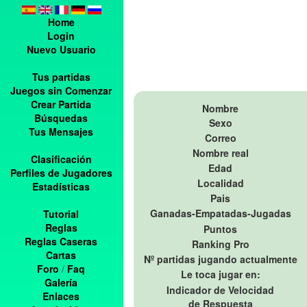
Home
Login
Nuevo Usuario
Tus partidas
Juegos sin Comenzar
Crear Partida
Nombre
Búsquedas
Sexo
Tus Mensajes
Correo
Nombre real
Clasificación
Edad
Perfiles de Jugadores
Localidad
Estadísticas
Pais
Ganadas-Empatadas-Jugadas
Tutorial
Reglas
Puntos
Reglas Caseras
Ranking Pro
Cartas
Nº partidas jugando actualmente
Foro
/
Faq
Le toca jugar en:
Galería
Indicador de Velocidad
Enlaces
de Respuesta