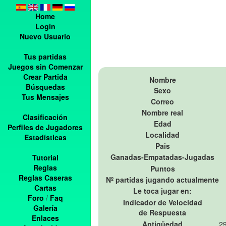
Home
Login
Nuevo Usuario
Tus partidas
Juegos sin Comenzar
Crear Partida
Nombre
Búsquedas
Sexo
Tus Mensajes
Correo
Nombre real
Clasificación
Edad
Perfiles de Jugadores
Localidad
Estadísticas
Pais
Ganadas-Empatadas-Jugadas
Tutorial
Reglas
Puntos
Reglas Caseras
Nº partidas jugando actualmente
Cartas
Le toca jugar en:
Foro
/
Faq
Indicador de Velocidad
Galería
de Respuesta
Enlaces
Antigüedad
29