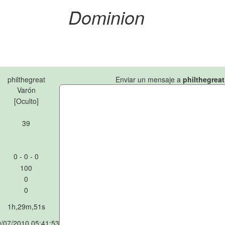
Dominion
philthegreat
Enviar un mensaje a
philthegreat
Varón
[Oculto]
39
0 - 0 - 0
100
0
0
1h,29m,51s
/07/2010 05:41:53