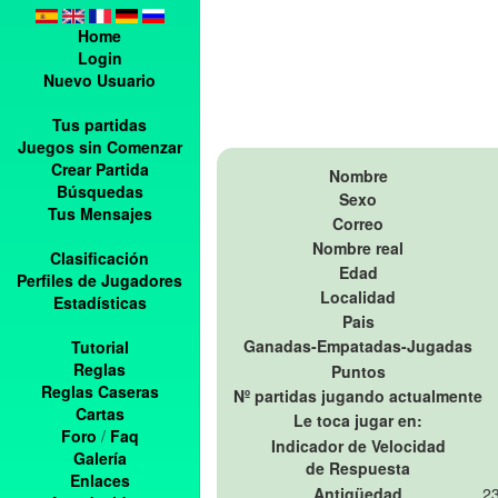
Home
Login
Nuevo Usuario
Tus partidas
Juegos sin Comenzar
Crear Partida
Nombre
Búsquedas
Sexo
Tus Mensajes
Correo
Nombre real
Clasificación
Edad
Perfiles de Jugadores
Localidad
Estadísticas
Pais
Ganadas-Empatadas-Jugadas
Tutorial
Reglas
Puntos
Reglas Caseras
Nº partidas jugando actualmente
Cartas
Le toca jugar en:
Foro
/
Faq
Indicador de Velocidad
Galería
de Respuesta
Enlaces
Antigüedad
23