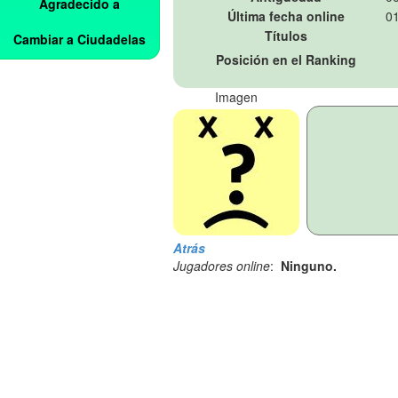
Agradecido a
Última fecha online
01
Títulos
Cambiar a Ciudadelas
Posición en el Ranking
Imagen
Atrás
Jugadores online
:
Ninguno.