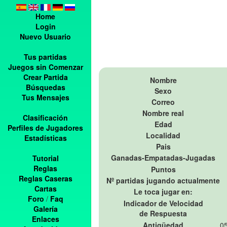
Home
Login
Nuevo Usuario
Tus partidas
Juegos sin Comenzar
Crear Partida
Nombre
Búsquedas
Sexo
Tus Mensajes
Correo
Nombre real
Clasificación
Edad
Perfiles de Jugadores
Localidad
Estadísticas
Pais
Ganadas-Empatadas-Jugadas
Tutorial
Reglas
Puntos
Reglas Caseras
Nº partidas jugando actualmente
Cartas
Le toca jugar en:
Foro
/
Faq
Indicador de Velocidad
Galería
de Respuesta
Enlaces
Antigüedad
05