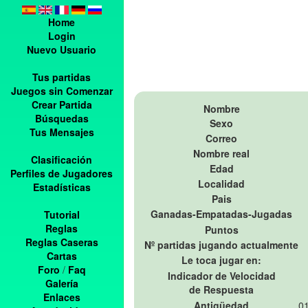
Home
Login
Nuevo Usuario
Tus partidas
Juegos sin Comenzar
Crear Partida
Nombre
Búsquedas
Sexo
Tus Mensajes
Correo
Nombre real
Clasificación
Edad
Perfiles de Jugadores
Localidad
Estadísticas
Pais
Ganadas-Empatadas-Jugadas
Tutorial
Reglas
Puntos
Reglas Caseras
Nº partidas jugando actualmente
Cartas
Le toca jugar en:
Foro
/
Faq
Indicador de Velocidad
Galería
de Respuesta
Enlaces
Antigüedad
01